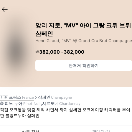
앙리 지로, "MV" 아이 그랑 크뤼 브뤼
샴페인
Henri Giraud, "MV" Aÿ Grand Cru Brut Champagne
382,000
382,000
￦
~
판매처 확인하기
🇫🇷
프랑스
샴페인
France
Champagne
🍇
피노 누아
,
샤르도네
Pinot Noir
Chardonnay
직접 오크통을 맞춤 제작 하면서 까지 섬세한 오크에이징 캐릭터를 부여
한 블랑드누아 샴페인
상품 정보
판매처
(
1
)