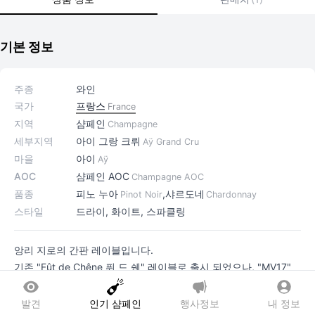
기본 정보
주종
와인
국가
프랑스
France
지역
샴페인
Champagne
세부지역
아이 그랑 크뤼
Aÿ Grand Cru
마을
아이
Aÿ
AOC
샴페인 AOC
Champagne AOC
품종
피노 누아
,
샤르도네
Pinot Noir
Chardonnay
스타일
드라이, 화이트, 스파클링
앙리 지로의 간판 레이블입니다.
기존 "Fût de Chêne 퓌 드 쉔" 레이블로 출시 되었으나, "MV17"
레이블 부터 "MV17" 자체가 단일 레이블 명으로 출시되기 시작했
습니다.
발견
인기 샴페인
행사정보
내 정보