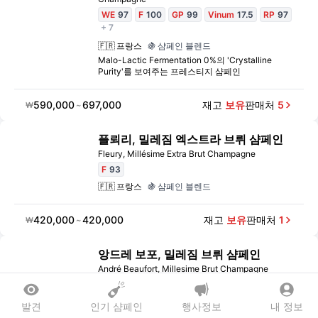
WE
97
F
100
GP
99
Vinum
17.5
RP
97
+ 7
🇫🇷
프랑스
🍇
샴페인 블렌드
Malo-Lactic Fermentation 0%의 'Crystalline
Purity'를 보여주는 프레스티지 샴페인
590,000
697,000
재고
보유
판매처
5
₩
~
플뢰리, 밀레짐 엑스트라 브뤼 샴페인
Fleury, Millésime Extra Brut Champagne
F
93
🇫🇷
프랑스
🍇
샴페인 블렌드
420,000
420,000
재고
보유
판매처
1
₩
~
앙드레 보포, 밀레짐 브뤼 샴페인
André Beaufort, Millesime Brut Champagne
🇫🇷
프랑스
🍇
샴페인 블렌드
발견
인기 샴페인
행사정보
내 정보