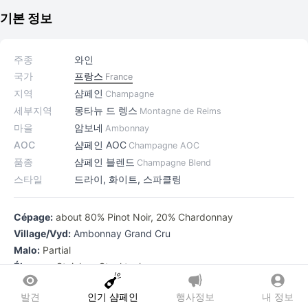
기본 정보
주종
와인
국가
프랑스
France
지역
샴페인
Champagne
세부지역
몽타뉴 드 렝스
Montagne de Reims
마을
암보네
Ambonnay
AOC
샴페인 AOC
Champagne AOC
품종
샴페인 블렌드
Champagne Blend
스타일
드라이, 화이트, 스파클링
Cépage:
about 80% Pinot Noir, 20% Chardonnay
Village/Vyd:
Ambonnay Grand Cru
Malo:
Partial
Élevage:
Stainless Steel tank
Dosage:
~9g/L
발견
인기 샴페인
행사정보
내 정보