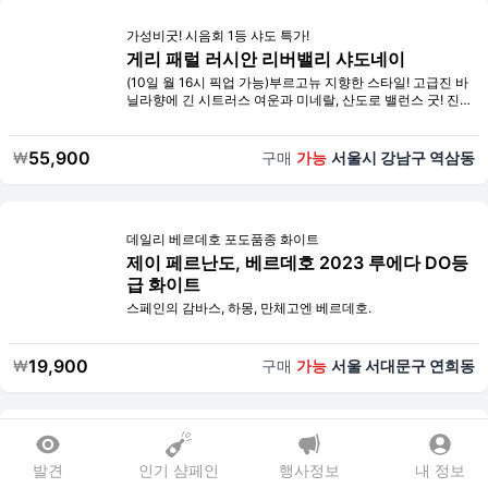
가성비굿! 시음회 1등 샤도 특가!
게리 패럴 러시안 리버밸리 샤도네이
(10일 월 16시 픽업 가능)부르고뉴 지향한 스타일! 고급진 바
닐라향에 긴 시트러스 여운과 미네랄, 산도로 밸런스 굿! 진
한 파인애플, 물리지 않음. 허브와 아카시아 향 굿!
55,900
₩
구매
가능
서울시 강남구 역삼동
데일리 베르데호 포도품종 화이트
제이 페르난도, 베르데호 2023 루에다 DO등
급 화이트
스페인의 감바스, 하몽, 만체고엔 베르데호.
19,900
₩
구매
가능
서울 서대문구 연희동
고품질 그리스 와인 생산
발견
인기 샴페인
행사정보
내 정보
쎄멜리 테아 만티니아