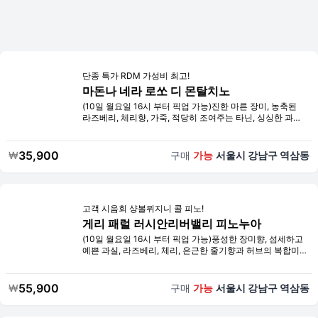
단종 특가 RDM 가성비 최고!
마돈나 네라 로쏘 디 몬탈치노
(10일 월요일 16시 부터 픽업 가능)진한 마른 장미, 농축된
라즈베리, 체리향, 가죽, 적당히 조여주는 타닌, 싱싱한 과실
미, 나무와 줄기향, 약간의 감초, 박스 구매각!
35,900
₩
구매
가능
서울시 강남구 역삼동
고객 시음회 샹볼뮈지니 콜 피노!
게리 패럴 러시안리버밸리 피노누아
(10일 월요일 16시 부터 픽업 가능)풍성한 장미향, 섬세하고
예쁜 과실, 라즈베리, 체리, 은근한 줄기향과 허브의 복합미,
여운도 굿. 블라인드 시 15만원까지 부르셨어요!
55,900
₩
구매
가능
서울시 강남구 역삼동