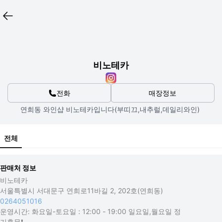
비노테카
전화
매장정보
연희동 와인샵 비노테카입니다(부띠끄,내추럴,데일리와인) 
전체
판매처 정보
비노테카
서울특별시 서대문구 연희로11바길 2, 202호(연희동)
0264051016
운영시간:
화요일-토요일 : 12:00 - 19:00 일요일,월요일 정
기휴무❗️