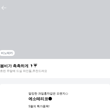
비노테카
봄비가 촉촉하게 🌂☔️
흐린 주말에 드실 와인들,추천드려요
말캉한 과일홍차같은 오렌지🍊
에소테리코🟠
5월의 특가품목!