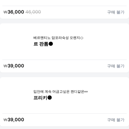
36,000
46,000
₩
구매
불가
베르멘티노 암포라숙성 오렌지🍊
르 판톰🟠
39,000
₩
구매
불가
입안에 계속 머금고싶은 캔디같은🍬
프리키🟣
39,000
₩
구매
불가