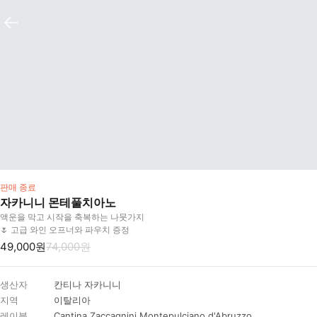
판매 종료
자카니니 몬테풀치아노
액운을 막고 시작을 축복하는 나뭇가지
🌷 고급 와인 오프너와 파우치 증정
49,000원
74,000원
생산자
칸티나 자카니니
지역
이탈리아
레이블
Cantina Zaccagnini Montepulciano d'Abruzzo