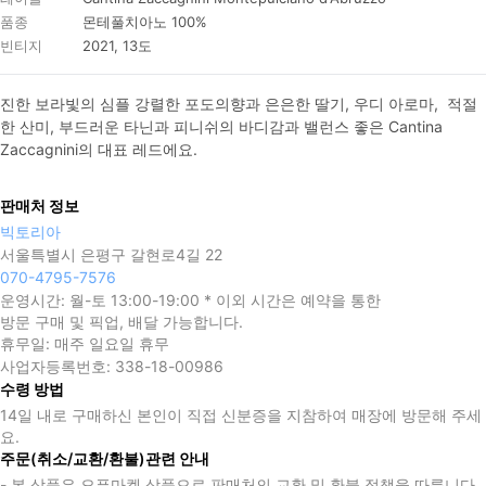
품종
몬테풀치아노 100%
빈티지
2021, 13도
진한 보라빛의 심플 강렬한 포도의향과 은은한 딸기, 우디 아로마,  적절
한 산미, 부드러운 타닌과 피니쉬의 바디감과 밸런스 좋은 Cantina 
Zaccagnini의 대표 레드에요.
판매처 정보
빅토리아
서울특별시 은평구 갈현로4길 22
070-4795-7576
운영시간:
월-토 13:00-19:00 * 이외 시간은 예약을 통한
방문 구매 및 픽업, 배달 가능합니다.
휴무일:
매주 일요일 휴무
사업자등록번호:
338-18-00986
수령 방법
14일 내로 구매하신 본인이 직접 신분증을 지참하여 매장에 방문해 주세
요.
주문(취소/교환/환불)관련 안내
- 본 상품은 오픈마켓 상품으로 판매처의 교환 및 환불 정책을 따릅니다.