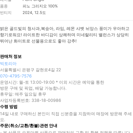
품종
피노 그리지오 100%
빈티지
2024, 12.5도
밝은 골드빛의 청사과,복숭아, 라임, 레몬 샤벳 뉘앙스 풍미가 우아하고 
향기로워요! 라이트한 바디감이 상쾌하며 미네랄리티 밸런스가 상당히 
뛰어난 화이트로 선물용으로도 좋아 강추!
판매처 정보
빅토리아
서울특별시 은평구 갈현로4길 22
070-4795-7576
운영시간:
월-토 13:00-19:00 * 이외 시간은 예약을 통한
방문 구매 및 픽업, 배달 가능합니다.
휴무일:
매주 일요일 휴무
사업자등록번호:
338-18-00986
수령 방법
14일 내로 구매하신 본인이 직접 신분증을 지참하여 매장에 방문해 주세
요.
주문(취소/교환/환불)관련 안내
- 본 상품은 오픈마켓 상품으로 판매처의 교환 및 환불 정책을 따릅니다.