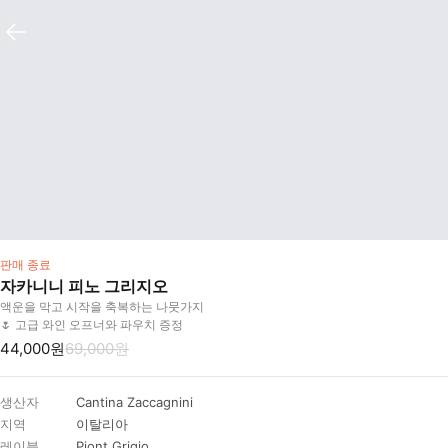
판매 종료
자카니니 피노 그리지오
액운을 막고 시작을 축복하는 나뭇가지
🌷 고급 와인 오프너와 파우치 증정
44,000원
69,000원
생산자
Cantina Zaccagnini
지역
이탈리아
레이블
Piont Grigio