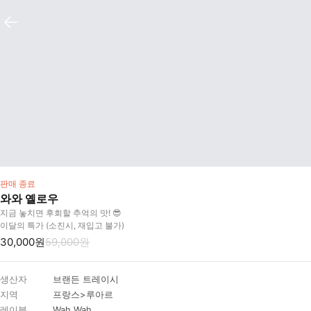
판매 종료
와와 옐로우
지금 놓치면 후회할 추억의 맛! 😎
이달의 특가 (소진시, 재입고 불가)
30,000원
59,000원
생산자
브랜든 트레이시
지역
프랑스>루아르
레이블
Wah Wah