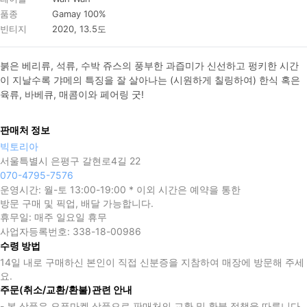
품종
Gamay 100%
빈티지
2020, 13.5도
붉은 베리류, 석류, 수박 쥬스의 풍부한 과즙미가 신선하고 펑키한 시간
이 지날수록 갸메의 특징을 잘 살아나는 (시원하게 칠링하여) 한식 혹은 
육류, 바베큐, 매콤이와 페어링 굿!
판매처 정보
빅토리아
서울특별시 은평구 갈현로4길 22
070-4795-7576
운영시간:
월-토 13:00-19:00 * 이외 시간은 예약을 통한
방문 구매 및 픽업, 배달 가능합니다.
휴무일:
매주 일요일 휴무
사업자등록번호:
338-18-00986
수령 방법
14일 내로 구매하신 본인이 직접 신분증을 지참하여 매장에 방문해 주세
요.
주문(취소/교환/환불)관련 안내
- 본 상품은 오픈마켓 상품으로 판매처의 교환 및 환불 정책을 따릅니다.