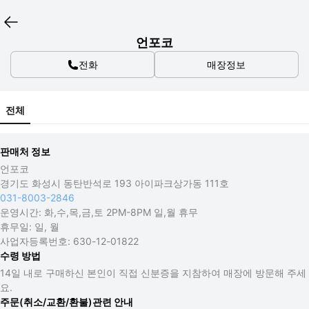
언포코
전화
매장정보
전체
판매처 정보
언포코
경기도 화성시 동탄반석로 193 아이파크상가동 111호
031-8003-2846
운영시간:
화,수,목,금,토 2PM-8PM 일,월 휴무
휴무일:
일, 월
사업자등록번호:
630-12-01822
수령 방법
14일 내로 구매하신 본인이 직접 신분증을 지참하여 매장에 방문해 주세
요.
주문(취소/교환/환불)관련 안내