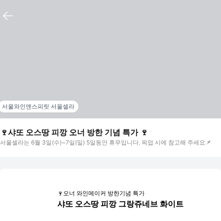
서울와인앤스피릿 서울셀라
🍷샤또 오스땅 피깡 오너 방한 기념 특가 🍷
서울셀라는 6월 3일(수)~7일(일) 5일동안 휴무입니다. 픽업 시에 참고해 주세요📌
🍷오너 와인메이커 방한기념 특가
샤또 오스땅 피깡 그랑쥬네브 화이트