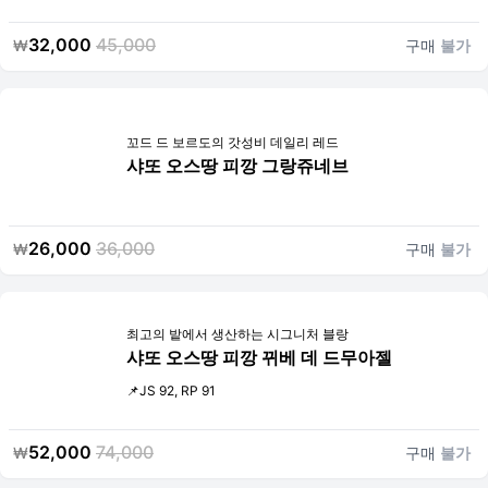
32,000
45,000
₩
구매
불가
꼬드 드 보르도의 갓성비 데일리 레드
샤또 오스땅 피깡 그랑쥬네브
26,000
36,000
₩
구매
불가
최고의 밭에서 생산하는 시그니처 블랑
샤또 오스땅 피깡 뀌베 데 드무아젤
📌JS 92, RP 91
52,000
74,000
₩
구매
불가