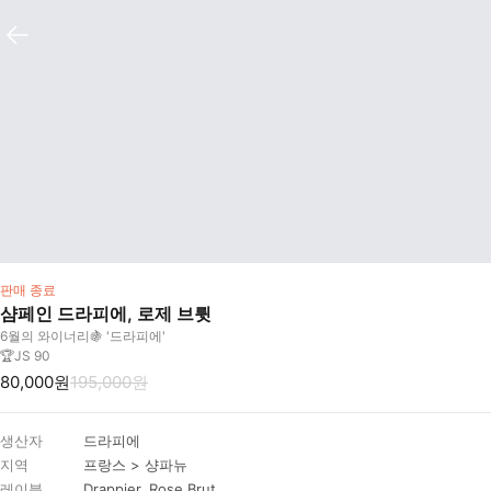
판매 종료
샴페인 드라피에, 로제 브륏
6월의 와이너리🍇 '드라피에'
🏆JS 90
80,000원
195,000원
생산자
드라피에
지역
프랑스 > 샹파뉴
레이블
Drappier, Rose Brut