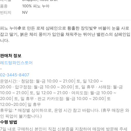
품종
100% 피노 누아
빈티지
NV
피노 누아🍇로 만든 로제 샴페인으로 황홀한 장밋빛🌹 버블이 눈을 사로
잡고 딸기, 붉은 체리 풍미가 입안을 채워주는 뛰어난 밸런스의 샴페인입
니다.
판매처 정보
레드텅와인스토어
-
02-3445-8407
운영시간:
· 청담점: 월-금 10:00 ~ 21:00│토, 일 12:00 ~
20:00 · 압구정점: 월-금 10:00 ~ 20:00│토, 일 휴무 · 서래점: 월-금
10:00 ~ 21:00│토, 일 12:00 ~ 21:00 · 여의도점: 월-금 10:00 ~
20:00│토, 일 휴무 · 판교 카카오점: 월-금 10:00 ~ 20:00│토
12:00~20:00│일 휴무
휴무일:
* 매장별 상이하므로, 운영 시간 참고 바랍니다. (휴무 매장은 와
인 픽업이 불가합니다.)
수령 방법
7일 내로 구매하신 본인이 직접 신분증을 지참하여 매장에 방문해 주세