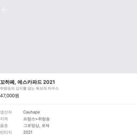
꼬하페, 에스카파드 2021
쥐랑송의 깊이를 담는 독보적 하우스
47,000원
생산자
Cauhape
지역
프랑스>쥐랑송
품종
그로망상, 로제
빈티지
2021