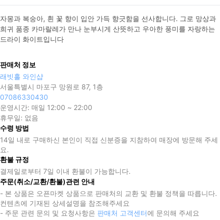
자몽과 복숭아, 흰 꽃 향이 입안 가득 향긋함을 선사합니다. 그로 망상과 
희귀 품종 카마랄레가 만나 눈부시게 산뜻하고 우아한 풍미를 자랑하는 
드라이 화이트입니다
판매처 정보
래빗홀 와인샵
서울특별시 마포구 망원로 87, 1층
07086330430
운영시간:
매일 12:00 ~ 22:00
휴무일:
없음
수령 방법
14일 내로 구매하신 본인이 직접 신분증을 지참하여 매장에 방문해 주세
요.
환불 규정
결제일로부터 7일 이내 환불이 가능합니다.
주문(취소/교환/환불)관련 안내
- 본 상품은 오픈마켓 상품으로 판매처의 교환 및 환불 정책을 따릅니다.
컨텐츠에 기재된 상세설명을 참조해주세요
- 주문 관련 문의 및 요청사항은
판매처 고객센터
에 문의해 주세요