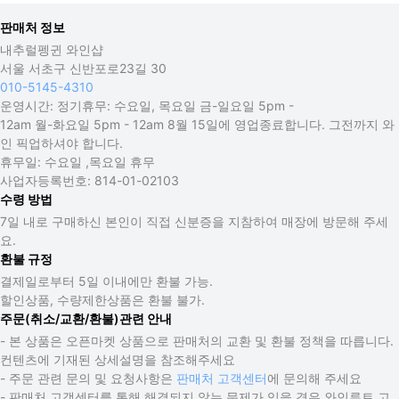
판매처 정보
내추럴펭귄 와인샵
서울 서초구 신반포로23길 30
010-5145-4310
운영시간:
정기휴무: 수요일, 목요일 금-일요일 5pm -
12am 월-화요일 5pm - 12am 8월 15일에 영업종료합니다. 그전까지 와
인 픽업하셔야 합니다.
휴무일:
수요일 ,목요일 휴무
사업자등록번호:
814-01-02103
수령 방법
7일 내로 구매하신 본인이 직접 신분증을 지참하여 매장에 방문해 주세
요.
환불 규정
결제일로부터 5일 이내에만 환불 가능.
할인상품, 수량제한상품은 환불 불가.
주문(취소/교환/환불)관련 안내
- 본 상품은 오픈마켓 상품으로 판매처의 교환 및 환불 정책을 따릅니다.
컨텐츠에 기재된 상세설명을 참조해주세요
- 주문 관련 문의 및 요청사항은
판매처 고객센터
에 문의해 주세요
- 판매처 고객센터를 통해 해결되지 않는 문제가 있을 경우 와인루트 고