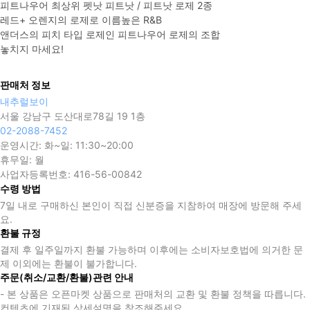
피트나우어 최상위 펫낫 피트낫 / 피트낫 로제 2종

레드+ 오렌지의 로제로 이름높은 R&B

앤더스의 피치 타입 로제인 피트나우어 로제의 조합

놓치지 마세요! 
판매처 정보
내추럴보이
서울 강남구 도산대로78길 19 1층
02-2088-7452
운영시간:
화~일: 11:30~20:00
휴무일:
월
사업자등록번호:
416-56-00842
수령 방법
7일 내로 구매하신 본인이 직접 신분증을 지참하여 매장에 방문해 주세
요.
환불 규정
결제 후 일주일까지 환불 가능하며 이후에는 소비자보호법에 의거한 문
제 이외에는 환불이 불가합니다.
주문(취소/교환/환불)관련 안내
- 본 상품은 오픈마켓 상품으로 판매처의 교환 및 환불 정책을 따릅니다.
컨텐츠에 기재된 상세설명을 참조해주세요