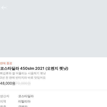
판매 종료
코스타딜라 450slm 2021 (오렌지 펫낫)
튀김류와 잘 어울리는 시음적기 펫낫
3년 전 판매 빈티지라 바로 맛있어요
48,000원
70,000원
생산자
코스타딜라
지역
이탈리아
품종
글레라