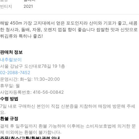
빈티지
2021
해발 450m 가장 고지대에서 얻은 포도인지라 산미와 기포가 좋고, 새콤
한 청사과, 돌배, 자몽, 오렌지 껍질 향이 좋습니다 쌉쌀한 맛과 신맛으로 
튀김류와 특히나 좋죠!
판매처 정보
내추럴보이
서울 강남구 도산대로78길 19 1층
02-2088-7452
운영시간:
화~일: 11:30~20:00
휴무일:
월
사업자등록번호:
416-56-00842
수령 방법
7일 내로 구매하신 본인이 직접 신분증을 지참하여 매장에 방문해 주세
요.
환불 규정
결제 후 일주일까지 환불 가능하며 이후에는 소비자보호법에 의거한 문
제 이외에는 환불이 불가합니다.
주문(취소/교환/환불)관련 안내