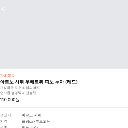
판매 종료
아르노 사퓌 우베르튀 피노 누아 (레드)
프리외흐 로흐 타입의 레드
순수한 생명력의 결정체
110,000원
생산자
아르노 사퓌
지역
프랑스>부르고뉴
품종
피노 누아