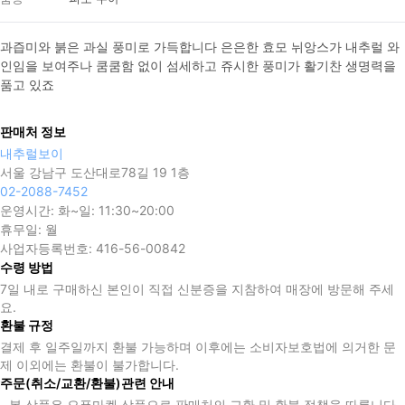
과즙미와 붉은 과실 풍미로 가득합니다 은은한 효모 뉘앙스가 내추럴 와
인임을 보여주나 쿰쿰함 없이 섬세하고 쥬시한 풍미가 활기찬 생명력을 
품고 있죠
판매처 정보
내추럴보이
서울 강남구 도산대로78길 19 1층
02-2088-7452
운영시간:
화~일: 11:30~20:00
휴무일:
월
사업자등록번호:
416-56-00842
수령 방법
7일 내로 구매하신 본인이 직접 신분증을 지참하여 매장에 방문해 주세
요.
환불 규정
결제 후 일주일까지 환불 가능하며 이후에는 소비자보호법에 의거한 문
제 이외에는 환불이 불가합니다.
주문(취소/교환/환불)관련 안내
- 본 상품은 오픈마켓 상품으로 판매처의 교환 및 환불 정책을 따릅니다.