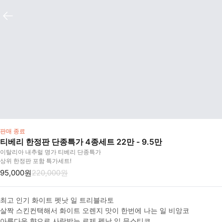
판매 종료
티베리 한정판 단종특가 4종세트 22만 - 9.5만
이탈리아 내추럴 명가 티베리 단종특가
상위 한정판 포함 특가세트!
95,000원
220,000원
최고 인기 화이트 펫낫 일 트리블라토

살짝 스킨컨택해서 화이트 오렌지 맛이 한번에 나는 일 비앙코

아름다운 향으로 사랑받는 로제 펫낫 일 무스티코
