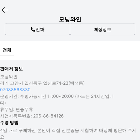
모닝와인
전화
매장정보
전체
판매처 정보
모닝와인
경기 고양시 일산동구 일산로74-23(백석동)
07088568830
운영시간:
수령가능시간 11:00~20:00 (마트는 24시간입니
다)
휴무일:
연중무휴
사업자등록번호:
206-86-84126
수령 방법
4일 내로 구매하신 본인이 직접 신분증을 지참하여 매장에 방문해 주세
요.