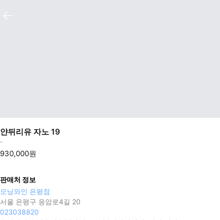
얀뒤리유 자노 19
-
930,000원
판매처 정보
모닝와인 은평점
서울 은평구 응암로4길 20
023038820