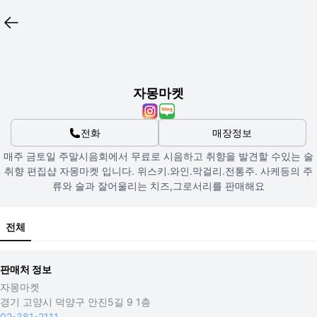
자몽마켓
전화
매장정보
매주 금토일 주말시음회에서 무료로 시음하고 취향을 발견할 수있는 술
취향 편집샵 자몽마켓 입니다. 위스키.와인.막걸리.전통주. 사케등의 주
류와 술과 잘어울리는 치즈,그로서리를 판매해요
전체
판매처 정보
자몽마켓
경기 고양시 덕양구 안진5길 9 1층
02-381-2111