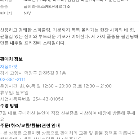
품종
글레라·보스케라·베르디소
빈티지
N/V
산뜻하고 경쾌한 스파클링, 기분까지 톡톡 올라가는 한잔.사과와 배 향, 
균형감 있는 산미와 부드러운 기포가 이어진다. 세 가지 품종을 블렌딩해 
만든 내추럴 프리잔떼 스타일이다.
판매처 정보
자몽마켓
경기 고양시 덕양구 안진5길 9 1층
02-381-2111
운영시간:
화,수,목,일 12:30 ~ 20:00 금,토 12:30 ~ 21:00
휴무일:
월요일
사업자등록번호:
254-43-01054
수령 방법
7일 내로 구매하신 본인이 직접 신분증을 지참하여 매장에 방문해 주세
요.
주문(취소/교환/환불)관련 안내
- 본 상품은 오픈마켓 상품으로 판매처의 교환 및 환불 정책을 따릅니다.
컨텐츠에 기재된 상세설명을 참조해주세요