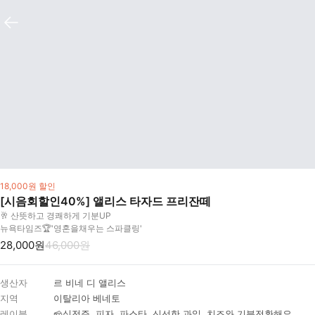
18,000원 할인
[시음회할인40%] 앨리스 타자드 프리잔떼
🥂 산뜻하고 경쾌하게 기분UP
뉴욕타임즈🏆'영혼을채우는 스파클링'
28,000원
46,000원
생산자
르 비네 디 앨리스
지역
이탈리아 베네토
레이블
🧀식전주, 피자, 파스타, 신선한 과일, 치즈와 기분전환해요