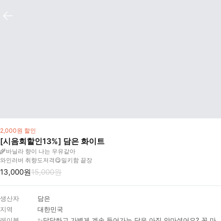
2,000원 할인
[시음회할인13%] 담은 화이트
🌾바닐라 향이 나는 우유같아
와인러버 취향도저격😋밀키함 끝장
13,000원
15,000원
생산자
담은
지역
대한민국
레이블
✨달달하고 가볍게 계속 들어가는 담은 아직 안마셨어요? 꼭 마