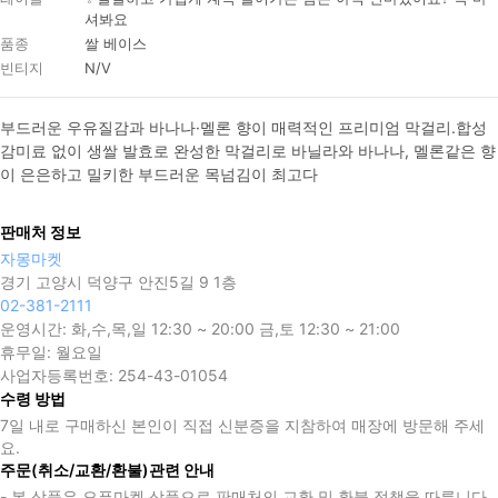
셔봐요
품종
쌀 베이스
빈티지
N/V
부드러운 우유질감과 바나나·멜론 향이 매력적인 프리미엄 막걸리.합성
감미료 없이 생쌀 발효로 완성한 막걸리로 바닐라와 바나나, 멜론같은 향
이 은은하고 밀키한 부드러운 목넘김이 최고다
판매처 정보
자몽마켓
경기 고양시 덕양구 안진5길 9 1층
02-381-2111
운영시간:
화,수,목,일 12:30 ~ 20:00 금,토 12:30 ~ 21:00
휴무일:
월요일
사업자등록번호:
254-43-01054
수령 방법
7일 내로 구매하신 본인이 직접 신분증을 지참하여 매장에 방문해 주세
요.
주문(취소/교환/환불)관련 안내
- 본 상품은 오픈마켓 상품으로 판매처의 교환 및 환불 정책을 따릅니다.