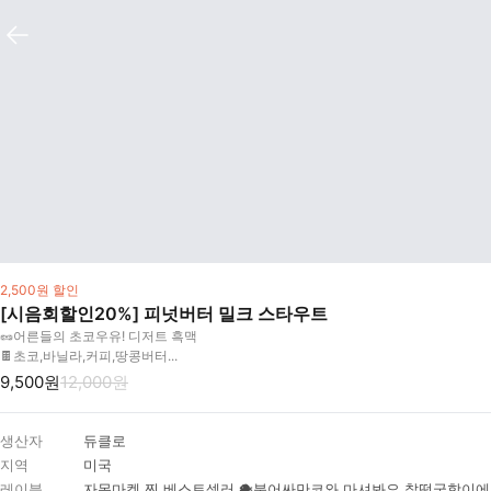
2,500원 할인
[시음회할인20%] 피넛버터 밀크 스타우트
🥜어른들의 초코우유! 디저트 흑맥
🍫초코,바닐라,커피,땅콩버터...
9,500원
12,000원
생산자
듀클로
지역
미국
레이블
자몽마켓 찐 베스트셀러 🐡붕어싸만코와 마셔봐요 찰떡궁합이에