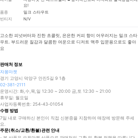
요!
품종
밀크 스타우트
빈티지
N/V
고소한 피넛버터와 진한 초콜릿, 은은한 커피 향이 어우러지는 밀크 스타
우트. 부드러운 질감과 달콤한 여운으로 디저트 맥주 입문용으로도 좋아
요
판매처 정보
자몽마켓
경기 고양시 덕양구 안진5길 9 1층
02-381-2111
운영시간:
화,수,목,일 12:30 ~ 20:00 금,토 12:30 ~ 21:00
휴무일:
월요일
사업자등록번호:
254-43-01054
수령 방법
7일 내로 구매하신 본인이 직접 신분증을 지참하여 매장에 방문해 주세
요.
주문(취소/교환/환불)관련 안내
- 본 상품은 오픈마켓 상품으로 판매처의 교환 및 환불 정책을 따릅니다.