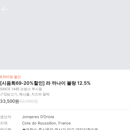
8,500원 할인
[시음회69-20%할인] 라 까나이 블랑 12.5%
SINCE 1485 프랑스 루시용
🍗😋닭고기, 해산물, 치즈와 찰떡
33,500원
42,000원
생산자
Jonqeres D’Oriola
지역
Cote do Roussillon, France
레이블
👄프랑스 루시옹의 역사가 담긴 데일리화이트