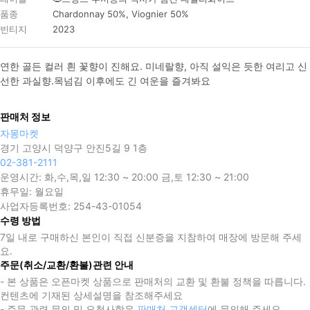
품종
Chardonnay 50%, Viognier 50%
빈티지
2023
연한 골든 컬러 흰 꽃향이 진해요. 미네랄향, 아직 설익은 듯한 여리고 신
선한 과실향.목넘김 이후에도 긴 여운을 즐겨봐요
판매처 정보
자몽마켓
경기 고양시 덕양구 안진5길 9 1층
02-381-2111
운영시간:
화,수,목,일 12:30 ~ 20:00 금,토 12:30 ~ 21:00
휴무일:
월요일
사업자등록번호:
254-43-01054
수령 방법
7일 내로 구매하신 본인이 직접 신분증을 지참하여 매장에 방문해 주세
요.
주문(취소/교환/환불)관련 안내
- 본 상품은 오픈마켓 상품으로 판매처의 교환 및 환불 정책을 따릅니다.
컨텐츠에 기재된 상세설명을 참조해주세요
- 주문 관련 문의 및 요청사항은
판매처 고객센터
에 문의해 주세요