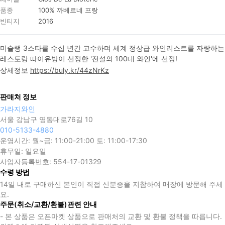
품종
100% 까베르네 프랑
빈티지
2016
미슐랭 3스타를 수십 년간 고수하며 세계 정상급 와인리스트를 자랑하는 
레스토랑 따이유방이 선정한 '전설의 100대 와인'에 선정!
상세정보
https://buly.kr/44zNrKz
판매처 정보
가라지와인
서울 강남구 영동대로76길 10
010-5133-4880
운영시간:
월~금: 11:00-21:00 토: 11:00-17:30
휴무일:
일요일
사업자등록번호:
554-17-01329
수령 방법
14일 내로 구매하신 본인이 직접 신분증을 지참하여 매장에 방문해 주세
요.
주문(취소/교환/환불)관련 안내
- 본 상품은 오픈마켓 상품으로 판매처의 교환 및 환불 정책을 따릅니다.