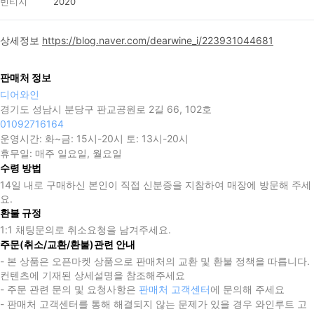
빈티지
2020
상세정보
https://blog.naver.com/dearwine_i/223931044681
판매처 정보
디어와인
경기도 성남시 분당구 판교공원로 2길 66, 102호
01092716164
운영시간:
화~금: 15시-20시 토: 13시-20시
휴무일:
매주 일요일, 월요일
수령 방법
14일 내로 구매하신 본인이 직접 신분증을 지참하여 매장에 방문해 주세
요.
환불 규정
1:1 채팅문의로 취소요청을 남겨주세요.
주문(취소/교환/환불)관련 안내
- 본 상품은 오픈마켓 상품으로 판매처의 교환 및 환불 정책을 따릅니다.
컨텐츠에 기재된 상세설명을 참조해주세요
- 주문 관련 문의 및 요청사항은
판매처 고객센터
에 문의해 주세요
- 판매처 고객센터를 통해 해결되지 않는 문제가 있을 경우 와인루트 고