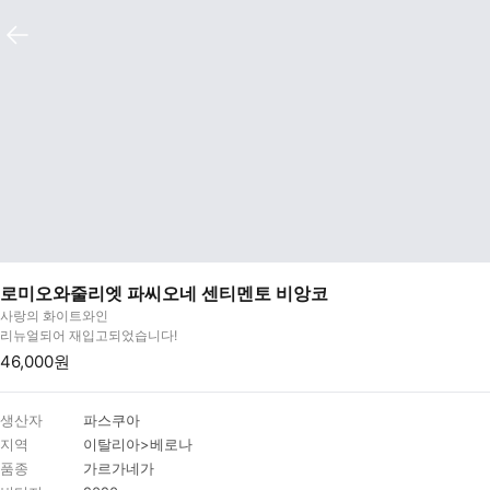
로미오와줄리엣 파씨오네 센티멘토 비앙코
사랑의 화이트와인
리뉴얼되어 재입고되었습니다!
46,000원
생산자
파스쿠아
지역
이탈리아>베로나
품종
가르가네가