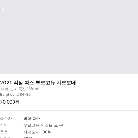
2021 막상 따스 부르고뉴 샤르도네
샤.르.도.네 특집 15% off
Burghound 84-86
70,000원
생산자
막상 따스
지역
부르고뉴 > 꼬뜨 드 본
품종
샤르도네 100%