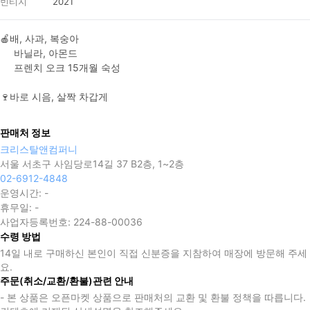
빈티지
2021
🍎배, 사과, 복숭아

     바닐라, 아몬드

     프렌치 오크 15개월 숙성

🍷바로 시음, 살짝 차갑게
판매처 정보
크리스탈앤컴퍼니
서울 서초구 사임당로14길 37 B2층, 1~2층
02-6912-4848
운영시간:
-
휴무일:
-
사업자등록번호:
224-88-00036
수령 방법
14일 내로 구매하신 본인이 직접 신분증을 지참하여 매장에 방문해 주세
요.
주문(취소/교환/환불)관련 안내
- 본 상품은 오픈마켓 상품으로 판매처의 교환 및 환불 정책을 따릅니다.