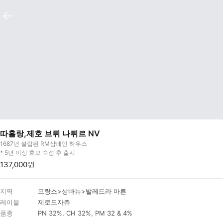
따흘랑,제호 브뤼 나튀르 NV
1687년 설립된 RM샴페인 하우스
* 5년 이상 효모 숙성 후 출시
137,000원
지역
프랑스>상빠뉴>발레드라 마른
레이블
제로도자쥬
품종
PN 32%, CH 32%, PM 32 & 4%