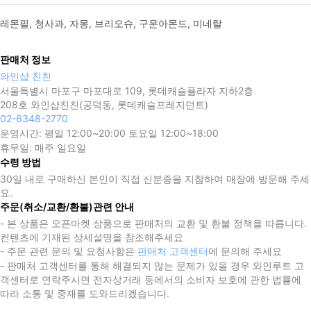
레몬필, 청사과, 자몽, 브리오슈, 구운아몬드, 미네랄
판매처 정보
와인샵 친친
서울특별시 마포구 마포대로 109, 롯데캐슬플라자 지하2층
208호 와인샵친친(공덕동, 롯데캐슬프레지던트)
02-6348-2770
운영시간:
평일 12:00~20:00 토요일 12:00~18:00
휴무일:
매주 일요일
수령 방법
30일 내로 구매하신 본인이 직접 신분증을 지참하여 매장에 방문해 주세
요.
주문(취소/교환/환불)관련 안내
- 본 상품은 오픈마켓 상품으로 판매처의 교환 및 환불 정책을 따릅니다.
컨텐츠에 기재된 상세설명을 참조해주세요
- 주문 관련 문의 및 요청사항은
판매처 고객센터
에 문의해 주세요
- 판매처 고객센터를 통해 해결되지 않는 문제가 있을 경우 와인루트 고
객센터로 연락주시면 전자상거래 등에서의 소비자 보호에 관한 법률에
따라 소통 및 중재를 도와드리겠습니다.