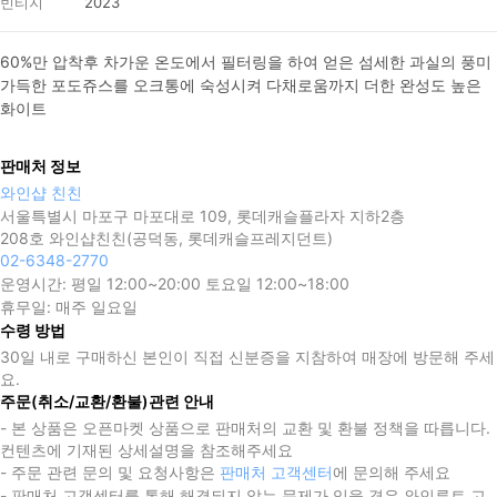
빈티지
2023
60%만 ​압착후 차가운 온도에서 필터링을 하여 얻은 섬세한 과실의 풍미 
가득한 포도쥬스를 오크통에 숙성시켜 다채로움까지 더한 완성도 높은 
화이트
판매처 정보
와인샵 친친
서울특별시 마포구 마포대로 109, 롯데캐슬플라자 지하2층
208호 와인샵친친(공덕동, 롯데캐슬프레지던트)
02-6348-2770
운영시간:
평일 12:00~20:00 토요일 12:00~18:00
휴무일:
매주 일요일
수령 방법
30일 내로 구매하신 본인이 직접 신분증을 지참하여 매장에 방문해 주세
요.
주문(취소/교환/환불)관련 안내
- 본 상품은 오픈마켓 상품으로 판매처의 교환 및 환불 정책을 따릅니다.
컨텐츠에 기재된 상세설명을 참조해주세요
- 주문 관련 문의 및 요청사항은
판매처 고객센터
에 문의해 주세요
- 판매처 고객센터를 통해 해결되지 않는 문제가 있을 경우 와인루트 고